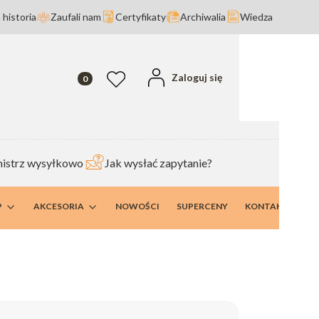
 historia
Zaufali nam
Certyfikaty
Archiwalia
Wiedza
Produkty w koszyku: 0. Zobacz szczegóły
Zaloguj się
Ulubione
istrz wysyłkowo
Jak wysłać zapytanie?
P
AKCESORIA
NOWOŚCI
SUPERCENY
KONTAKT I DANE