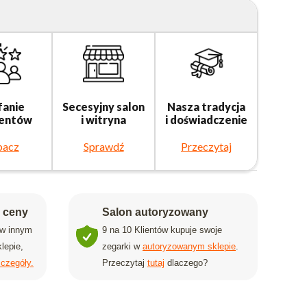
fanie
Secesyjny salon
Nasza tradycja
ientów
i witryna
i doświadczenie
bacz
Sprawdź
Przeczytaj
j ceny
Salon autoryzowany
 w innym
9 na 10 Klientów kupuje swoje
lepie,
zegarki w
autoryzowanym sklepie
.
czegóły.
Przeczytaj
tutaj
dlaczego?