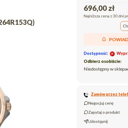
696,00 zł
Najniższa cena z 30 dni p
1264R153Q)
Ch
POWIAD
Dostępność:
Wypr
Odbierz osobiście:
Niedostępny w sklepa
Zamów przez telef
Negocjuj cenę
Zapytaj o produkt
Udostępnij