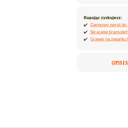
Kupując zyskujesz:
✔️
Darmowy zwrot do 
✔️
Skracanie bransole
✔️
Grawer na zegarku
OPIS
|
S