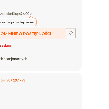
rzed obniżką:
696,00 zł
cesz kupić w tej cenie?
OM MNIE O DOSTĘPNOŚCI
zedany
ch stacjonarnych
on: 507 197 793