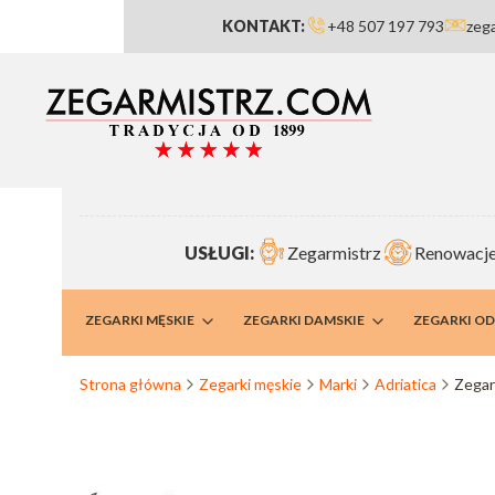
KONTAKT:
+48 507 197 793
zeg
USŁUGI:
Zegarmistrz
Renowacje
RMISTRZ
ZEGARKI MĘSKIE
ZEGARKI DAMSKIE
ZEGARKI O
Strona główna
Zegarki męskie
Marki
Adriatica
Zegar