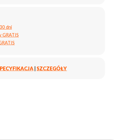
30 dni
ty GRATIS
 GRATIS
PECYFIKACJA
|
SZCZEGÓŁY