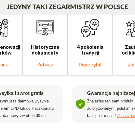
JEDYNY TAKI ZEGARMISTRZ W POLSCE
renowacji
Historyczne
4 pokolenia
Zau
rków
dokumenty
tradycji
od kl
acz
Zobacz
Przeczytaj
Zo
syłka i zwrot gratis
Gwarancja najniższe
rzymujesz darmową wysyłkę
Znalazłeś ten sam produkt
rierem DPD lub do Paczkomatu
autoryzowanym, polskim sk
z darmowy zwrot do 30 dni.
taniej niż u nas?
Zobacz sz