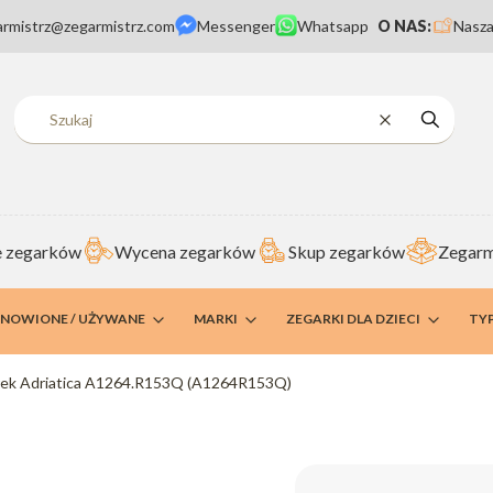
armistrz@zegarmistrz.com
Messenger
Whatsapp
O NAS:
Nasza
Wyczyść
Szukaj
 zegarków
Wycena zegarków
Skup zegarków
Zegarm
DNOWIONE / UŻYWANE
MARKI
ZEGARKI DLA DZIECI
TY
ek Adriatica A1264.R153Q (A1264R153Q)