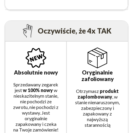
Oczywiście, że 4x TAK
Absolutnie nowy
Oryginalnie
zafoliowany
Sprzedawany zegarek
jest
w 100% nowy
w
Otrzymasz
produkt
nieskazitelnym stanie,
zaplombowany
, w
nie pochodzi ze
stanie nienaruszonym,
zwrotu, nie pochodzi z
zabezpieczony i
wystawy. Jest
zapakowany z
oryginalnie
najwyższą
zapakowany i czeka
starannością
na Twoje zamówienie!