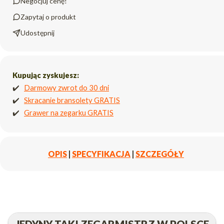
Negocjuj cenę!
Zapytaj o produkt
Udostępnij
Kupując zyskujesz:
✔️
Darmowy zwrot do 30 dni
✔️
Skracanie bransolety GRATIS
✔️
Grawer na zegarku GRATIS
OPIS
|
SPECYFIKACJA
|
SZCZEGÓŁY