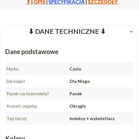
⬆
|
OPIS
|
SPECYFIKACJA
|
SZCZEGÓŁY
⬇ DANE TECHNICZNE ⬇
Dane podstawowe
Marka
Casio
Dla kogo?
Dla Niego
Pasek czy bransoleta?
Pasek
Kształt zegarka
Okrągły
Typ tarczy
Indeksy + wyświetlacz
Kolory