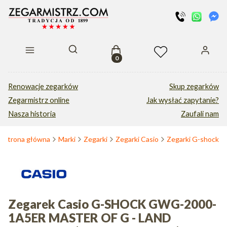
Produkty w koszyku: 0. Zobacz s
Otwórz wyszukiwarkę
Renowacje zegarków
Skup zegarków
Zegarmistrz online
Jak wysłać zapytanie?
Nasza historia
Zaufali nam
Strona główna
Marki
Zegarki
Zegarki Casio
Zegarki G-shock
Zegarek Casio G-SHOCK GWG-2000-
1A5ER MASTER OF G - LAND