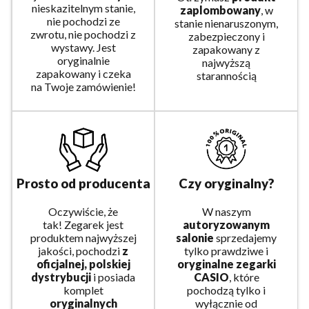
nieskazitelnym stanie,
zaplombowany
, w
nie pochodzi ze
stanie nienaruszonym,
zwrotu, nie pochodzi z
zabezpieczony i
wystawy. Jest
zapakowany z
oryginalnie
najwyższą
zapakowany i czeka
starannością
na Twoje zamówienie!
Prosto od producenta
Czy oryginalny?
Oczywiście, że
W naszym
tak! Zegarek jest
autoryzowanym
produktem najwyższej
salonie
sprzedajemy
jakości, pochodzi
z
tylko prawdziwe i
oficjalnej, polskiej
oryginalne zegarki
dystrybucji
i posiada
CASIO
, które
komplet
pochodzą tylko i
oryginalnych
wyłącznie od