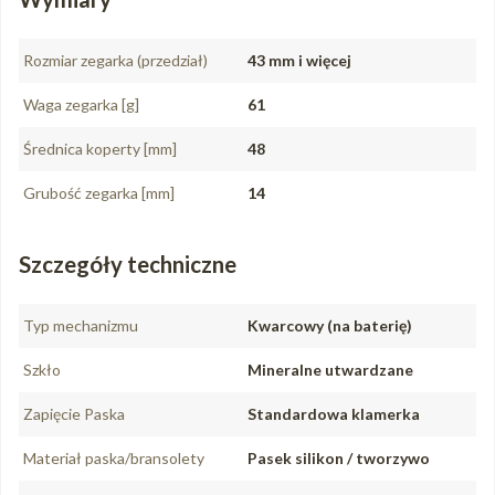
Rozmiar zegarka (przedział)
43 mm i więcej
Waga zegarka [g]
61
Średnica koperty [mm]
48
Grubość zegarka [mm]
14
Szczegóły techniczne
Typ mechanizmu
Kwarcowy (na baterię)
Szkło
Mineralne utwardzane
Zapięcie Paska
Standardowa klamerka
Materiał paska/bransolety
Pasek silikon / tworzywo