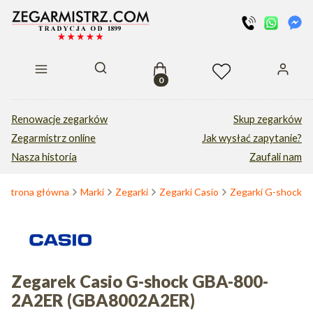
Produkty w koszyku: 0. Zobacz s
Otwórz wyszukiwarkę
Renowacje zegarków
Skup zegarków
Zegarmistrz online
Jak wysłać zapytanie?
Nasza historia
Zaufali nam
Strona główna
Marki
Zegarki
Zegarki Casio
Zegarki G-shock
Zegarek Casio G-shock GBA-800-
2A2ER (GBA8002A2ER)