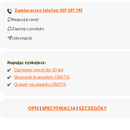
Zamów przez telefon: 507 197 793
Negocjuj cenę!
Zapytaj o produkt
Udostępnij
Kupując zyskujesz:
✔️
Darmowy zwrot do 30 dni
✔️
Skracanie bransolety GRATIS
✔️
Grawer na zegarku GRATIS
OPIS
|
SPECYFIKACJA
|
SZCZEGÓŁY