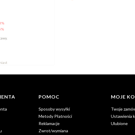
3%
5%
tawy.
iast
IENTA
POMOC
MOJE K
enta
Sposoby wysyłki
Twoje zamów
Metody Płatności
Ustawienia 
Reklamacje
Ulubione
u
Zwrot/wymiana