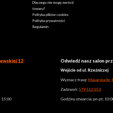
Dlaczego nie mogę zwrócić
towaru?
Polityka plików cookies
Polityka prywatności
Regulamin
ewskiej 12
Odwiedź nasz salon pr
Wejście od ul. Rzeźniczej
Wyznacz trasę:
Masarska 8c,
Zadzwoń:
579 512 553
- 15:00
Godziny otwarcia: pn-pt: 10:00