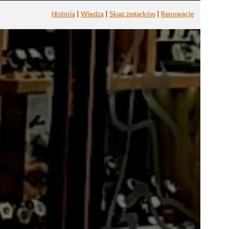
Historia
|
Wiedza
|
Skup zegarków
|
Renowacje