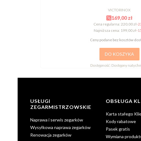
VICTORINOX
169,00 zł
Cena regularna:
220,00 zł
-2
Najniższa cena:
199,00 zł
-1
Ceny podane bez kosztów dos
DO KOSZYKA
Dostępność:
Dostępny natychm
Linki w stopce
USŁUGI
OBSŁUGA KL
ZEGARMISTRZOWSKIE
Karta stałego Kli
Naprawa i serwis zegarków
Kody rabatowe
Wysyłkowa naprawa zegarków
Pasek gratis
Renowacja zegarków
Wymiana produkt