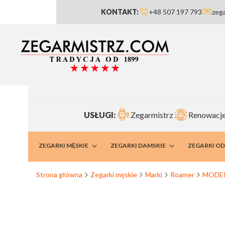
KONTAKT:
+48 507 197 793
zeg
USŁUGI:
Zegarmistrz
Renowacje
RMISTRZ
ZEGARKI MĘSKIE
ZEGARKI DAMSKIE
ZEGARKI O
Strona główna
Zegarki męskie
Marki
Roamer
MODER