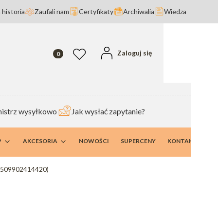
 historia
Zaufali nam
Certyfikaty
Archiwalia
Wiedza
Produkty w koszyku: 0. Zobacz szczegóły
Zaloguj się
Ulubione
istrz wysyłkowo
Jak wysłać zapytanie?
P
AKCESORIA
NOWOŚCI
SUPERCENY
KONTAKT I DANE
(509902414420)