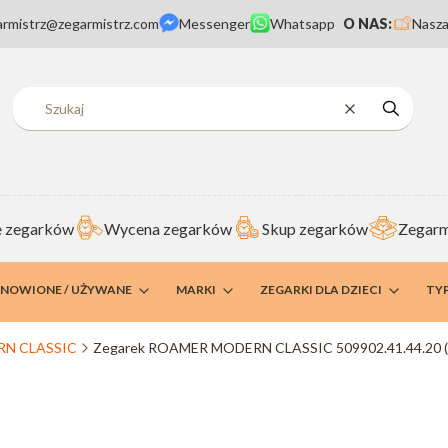
armistrz@zegarmistrz.com
Messenger
Whatsapp
O NAS:
Nasza
Wyczyść
Szukaj
 zegarków
Wycena zegarków
Skup zegarków
Zegarm
DNOWIONE / UŻYWANE
MARKI
ZEGARKI DLA DZIECI
TY
N CLASSIC
Zegarek ROAMER MODERN CLASSIC 509902.41.44.20 