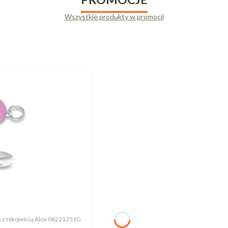
Wszystkie produkty w promocji
Nóż Victorinox Classic Alox 0.6221.251G Mały scyzoryk z rękojeścią Alox 06221251G