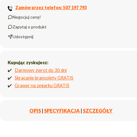
Zamów przez telefon: 507 197 793
Negocjuj cenę!
Zapytaj o produkt
Udostępnij
Kupując zyskujesz:
✔️
Darmowy zwrot do 30 dni
✔️
Skracanie bransolety GRATIS
✔️
Grawer na zegarku GRATIS
OPIS
|
SPECYFIKACJA
|
SZCZEGÓŁY