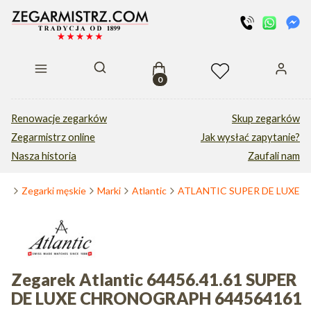
Produkty w koszyku: 0. Zobacz s
Otwórz wyszukiwarkę
Renowacje zegarków
Skup zegarków
Zegarmistrz online
Jak wysłać zapytanie?
Nasza historia
Zaufali nam
wna
Zegarki męskie
Marki
Atlantic
ATLANTIC SUPER DE LUXE
Zegarek Atlantic 64456.41.61 SUPER
DE LUXE CHRONOGRAPH 644564161