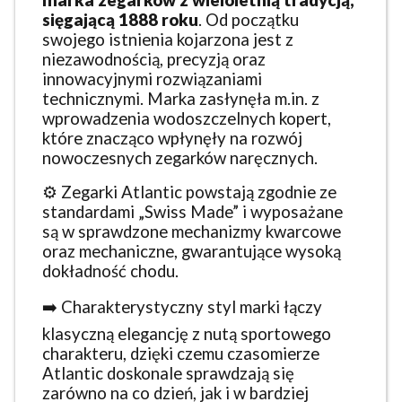
marka zegarków z wieloletnią tradycją,
sięgającą 1888 roku
. Od początku
swojego istnienia kojarzona jest z
niezawodnością, precyzją oraz
innowacyjnymi rozwiązaniami
technicznymi. Marka zasłynęła m.in. z
wprowadzenia wodoszczelnych kopert,
które znacząco wpłynęły na rozwój
nowoczesnych zegarków naręcznych.
⚙️ Zegarki Atlantic powstają zgodnie ze
standardami „Swiss Made” i wyposażane
są w sprawdzone mechanizmy kwarcowe
oraz mechaniczne, gwarantujące wysoką
dokładność chodu.
➡️ Charakterystyczny styl marki łączy
klasyczną elegancję z nutą sportowego
charakteru, dzięki czemu czasomierze
Atlantic doskonale sprawdzają się
zarówno na co dzień, jak i w bardziej