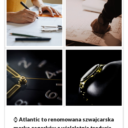
⌚
Atlantic to renomowana szwajcarska