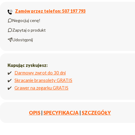
Zamów przez telefon: 507 197 793
Negocjuj cenę!
Zapytaj o produkt
Udostępnij
Kupując zyskujesz:
✔️
Darmowy zwrot do 30 dni
✔️
Skracanie bransolety GRATIS
✔️
Grawer na zegarku GRATIS
OPIS
|
SPECYFIKACJA
|
SZCZEGÓŁY