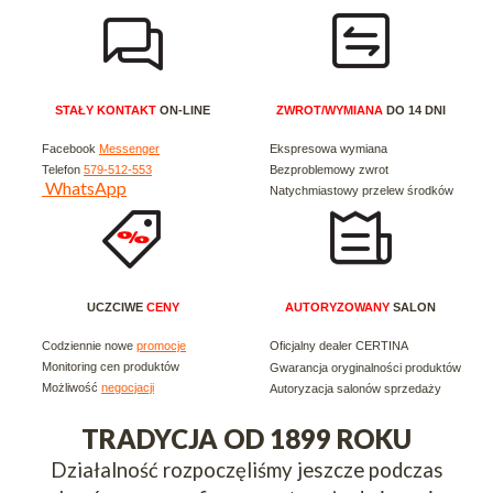
STAŁY KONTAKT
ON-LINE
ZWROT/WYMIANA
DO 14 DNI
Facebook
Messenger
Ekspresowa wymiana
Telefon
579-512-553
Bezproblemowy zwrot
WhatsApp
Natychmiastowy przelew środków
UCZCIWE
CENY
AUTORYZOWANY
SALON
Codziennie nowe
promocje
Oficjalny dealer CERTINA
Monitoring cen produktów
Gwarancja oryginalności produktów
Możliwość
negocjacji
Autoryzacja salonów sprzedaży
TRADYCJA OD 1899 ROKU
Działalność rozpoczęliśmy jeszcze podczas