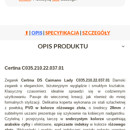
⬆
|
OPIS
|
SPECYFIKACJA
|
SZCZEGÓŁY
OPIS PRODUKTU
Certina C035.210.22.037.01
Zegarek
Certina DS Caimano Lady C035.210.22.037.01
Damski
zegarek o eleganckim, biżuteryjnym wyglądzie i smukłym kształcie.
Klasyczny czasomierz idealnie sprawdzi się w codziennym
użytkowaniu. Pasuje do wieczornej kreacji, jak również do mniej
formalnych stylizacji. Delikatna koperta wykonana ze stali szlachetnej
z powłoką
PVD w kolorze różowego złota
, o średnicy
28mm
z
subtelnymi uszami prezentuje się szykownie na kobiecym nadgarstku.
Czytelną i przejrzystą tarczę w
srebrzystym kolorze
uzupełniają
arabskie
cyfry
i efektowne,
szpiczaste indeksy
w kolorze r
óżowego
złota.
Wskazówki i punkty nad indeksami zostały pokryte warstwą