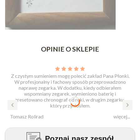
Naciśnij Enter lub spację, aby otworzyć stronę.
Naciśnij Enter lub spację, aby otworzyć stronę.
Naciśnij Enter lub spację, aby otworzyć stronę.
Naciśnij Enter lub spację, aby otworzyć stronę.
OPINIE O SKLEPIE
Z czystym sumieniem mogę polecić zakład Pana Płonki.
W profesjonalny i fachowy sposób przeprowadzono
naprawę zegarka. W dodatku, kiedy odbierałem
wspomniany zegarek, wymieniono baterię i
zresetowano chronograf od ręki, w drugim zegarku,
który przyniosłem.
Tomasz Rolirad
więcej...
Poznaj nasz zespół