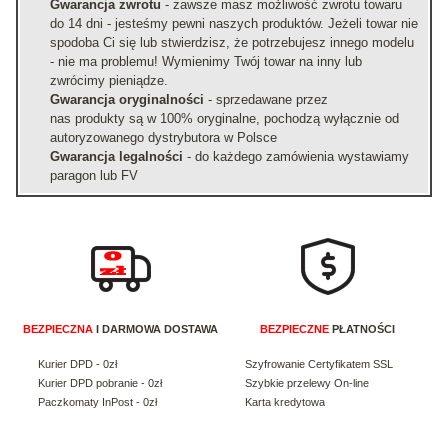
Gwarancja zwrotu
- zawsze masz możliwość zwrotu towaru
do 14 dni - jesteśmy pewni naszych produktów. Jeżeli towar nie
spodoba Ci się lub stwierdzisz, że potrzebujesz innego modelu
- nie ma problemu! Wymienimy Twój towar na inny lub
zwrócimy pieniądze.
Gwarancja oryginalności
- sprzedawane przez
nas produkty są w 100% oryginalne, pochodzą wyłącznie od
autoryzowanego dystrybutora w Polsce
Gwarancja legalności
- do każdego zamówienia wystawiamy
paragon lub FV
BEZPIECZNA
I DARMOWA DOSTAWA
BEZPIECZNE
PŁATNOŚCI
Kurier DPD - 0zł
Szyfrowanie Certyfikatem SSL
Kurier DPD pobranie - 0zł
Szybkie przelewy On-line
Paczkomaty InPost - 0zł
Karta kredytowa