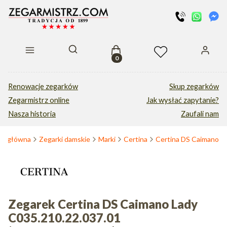
Produkty w koszyku: 0. Zobacz s
Otwórz wyszukiwarkę
Renowacje zegarków
Skup zegarków
Zegarmistrz online
Jak wysłać zapytanie?
Nasza historia
Zaufali nam
na główna
Zegarki damskie
Marki
Certina
Certina DS Caimano
Zegarek Certina DS Caimano Lady
C035.210.22.037.01