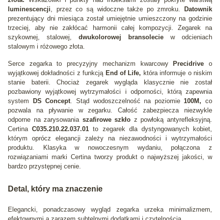
luminescencji
, przez co są widoczne także po zmroku.
Datownik
prezentujący dni miesiąca został umiejętnie umieszczony na godzinie
trzeciej, aby nie zakłócać harmonii całej kompozycji. Zegarek na
szykownej, stalowej,
dwukolorowej bransolecie
w odcieniach
stalowym i różowego złota.
Serce zegarka to precyzyjny mechanizm kwarcowy
Precidrive
o
wyjątkowej dokładności z funkcją
End of Life,
która informuje o niskim
stanie baterii. Chociaż zegarek wygląda klasycznie nie został
pozbawiony wyjątkowej wytrzymałości i odporności, którą zapewnia
system
DS Concept
. Stąd wodoszczelność na poziomie
100M,
co
pozwala na pływanie w zegarku. Całość zabezpiecza niezwykle
odporne na zarysowania
szafirowe szkło
z powłoką antyrefleksyjną.
Certina
C035.210.22.037.01
to zegarek dla dystyngowanych kobiet,
którym oprócz elegancji zależy na niezawodności i wytrzymałości
produktu. Klasyka w nowoczesnym wydaniu, połączona z
rozwiązaniami marki Certina tworzy produkt o najwyższej jakości, w
bardzo przystępnej cenie.
Detal, który ma znaczenie
Elegancki, ponadczasowy wygląd zegarka urzeka minimalizmem,
efektownymi a zarazem subtelnymi dodatkami i czytelnością.