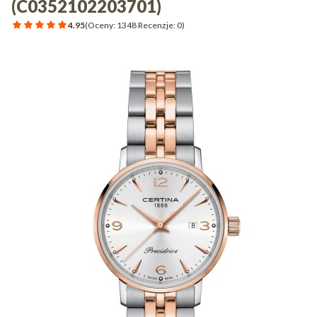
(C0352102203701)
4.95
(Oceny: 1348 Recenzje: 0)