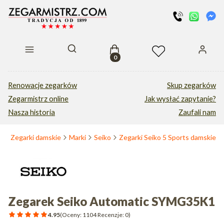
Produkty w koszyku: 0. Zobacz s
Otwórz wyszukiwarkę
Renowacje zegarków
Skup zegarków
Zegarmistrz online
Jak wysłać zapytanie?
Nasza historia
Zaufali nam
a
Zegarki damskie
Marki
Seiko
Zegarki Seiko 5 Sports damskie
Zegarek Seiko Automatic SYMG35K1
4.95
(Oceny: 1104 Recenzje: 0)