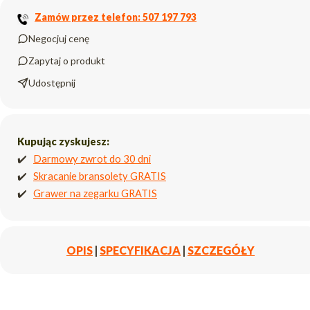
Zamów przez telefon: 507 197 793
Negocjuj cenę
Zapytaj o produkt
Udostępnij
Kupując zyskujesz:
✔️
Darmowy zwrot do 30 dni
✔️
Skracanie bransolety GRATIS
✔️
Grawer na zegarku GRATIS
OPIS
|
SPECYFIKACJA
|
SZCZEGÓŁY