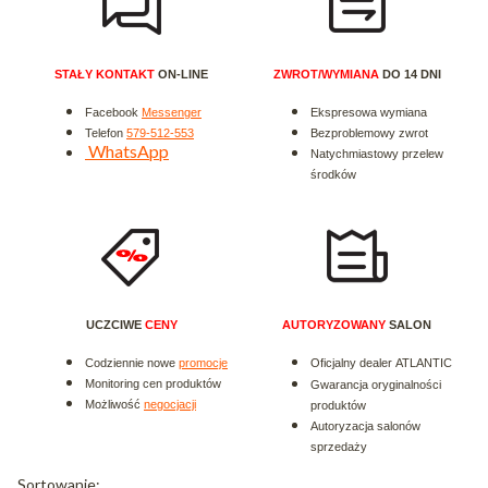
STAŁY KONTAKT
ON-LINE
ZWROT/WYMIANA
DO 14 DNI
Facebook
Messenger
Ekspresowa wymiana
Telefon
579-512-553
Bezproblemowy zwrot
WhatsApp
Natychmiastowy przelew
środków
UCZCIWE
CENY
AUTORYZOWANY
SALON
Codziennie nowe
promocje
Oficjalny dealer ATLANTIC
Monitoring cen produktów
Gwarancja oryginalności
Możliwość
negocjacji
produktów
Autoryzacja salonów
sprzedaży
Lista produktów
Sortowanie: