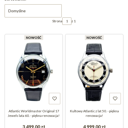
Domyślne
Strona
z 1
NOWOŚĆ
NOWOŚĆ
Atlantic Worldmaster Original 17
Kultowy Atlantic z lat 50. - piękna
Jewels lata 60. - piękna renowacja!
renowacja!
3 499,00 zł
4 999,00 zł