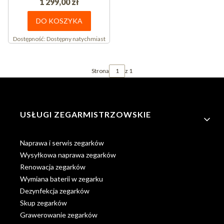
1 299,00 zł
DO KOSZYKA
Dostępność:
Dostępny natychmiast
Strona
z 1
Linki w stopce
USŁUGI ZEGARMISTRZOWSKIE
Naprawa i serwis zegarków
Wysyłkowa naprawa zegarków
Renowacja zegarków
Wymiana baterii w zegarku
Dezynfekcja zegarków
Skup zegarków
Grawerowanie zegarków