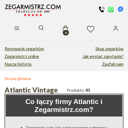
Produkty w koszyku: 0. Zobacz s
Otwórz wyszukiwarkę
Renowacje zegarków
Skup zegarków
Zegarmistrz online
Jak wysłać zapytanie?
Nasza historia
Zaufali nam
Strona główna
Atlantic Vintage
Produkty:
41
Co łączy firmy Atlantic i
Zegarmistrz.com?
Zegarmistrz.com jest autoryzowanym partnerem i