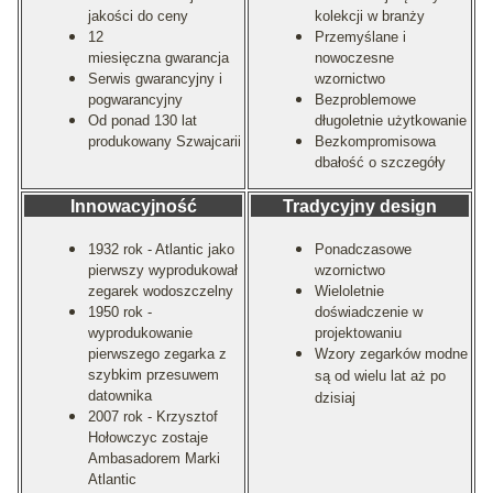
jakości do ceny
kolekcji w branży
12
Przemyślane i
miesięczna gwarancja
nowoczesne
Serwis gwarancyjny i
wzornictwo
pogwarancyjny
Bezproblemowe
Od ponad 130 lat
długoletnie użytkowanie
produkowany Szwajcarii
Bezkompromisowa
dbałość o szczegóły
Innowacyjność
Tradycyjny design
1932 rok - Atlantic jako
Ponadczasowe
pierwszy wyprodukował
wzornictwo
zegarek wodoszczelny
Wieloletnie
1950 rok -
doświadczenie w
wyprodukowanie
projektowaniu
pierwszego zegarka z
Wzory zegarków modne
szybkim przesuwem
są od wielu lat aż po
datownika
dzisiaj
2007 rok - Krzysztof
Hołowczyc zostaje
Ambasadorem Marki
Atlantic