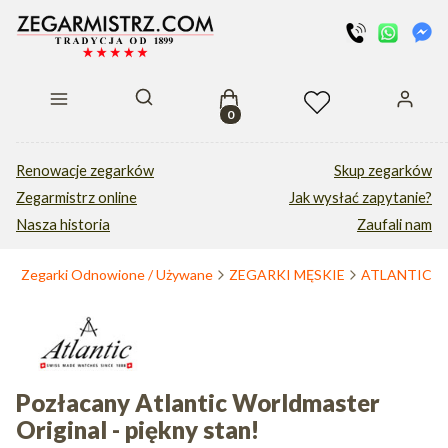
Produkty w koszyku: 0. Zobacz s
Otwórz wyszukiwarkę
Renowacje zegarków
Skup zegarków
Zegarmistrz online
Jak wysłać zapytanie?
Nasza historia
Zaufali nam
a
Zegarki Odnowione / Używane
ZEGARKI MĘSKIE
ATLANTIC
Pozłacany Atlantic Worldmaster
Original - piękny stan!