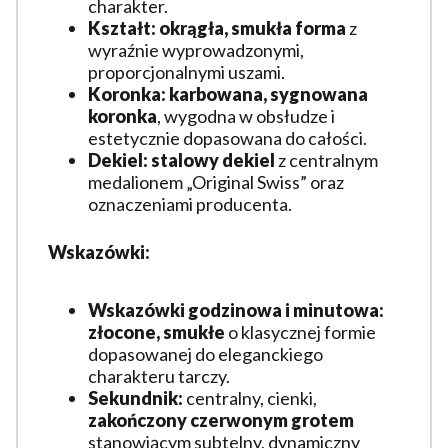
charakter.
Kształt:
okrągła, smukła forma
z
wyraźnie wyprowadzonymi,
proporcjonalnymi uszami.
Koronka:
karbowana, sygnowana
koronka
, wygodna w obsłudze i
estetycznie dopasowana do całości.
Dekiel:
stalowy dekiel
z centralnym
medalionem „Original Swiss” oraz
oznaczeniami producenta.
Wskazówki:
Wskazówki godzinowa i minutowa:
złocone, smukłe
o klasycznej formie
dopasowanej do eleganckiego
charakteru tarczy.
Sekundnik:
centralny, cienki,
zakończony czerwonym grotem
stanowiącym subtelny, dynamiczny