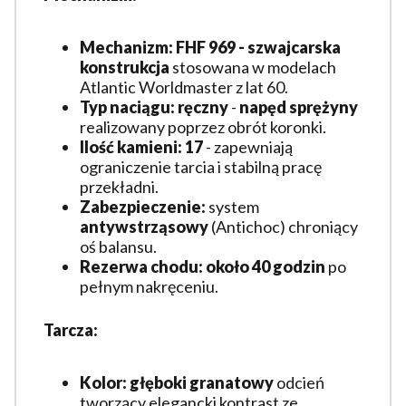
Mechanizm:
FHF 969 - szwajcarska
konstrukcja
stosowana w modelach
Atlantic Worldmaster z lat 60.
Typ naciągu:
ręczny
-
napęd sprężyny
realizowany poprzez obrót koronki.
Ilość kamieni:
17
- zapewniają
ograniczenie tarcia i stabilną pracę
przekładni.
Zabezpieczenie:
system
antywstrząsowy
(Antichoc) chroniący
oś balansu.
Rezerwa chodu:
około 40 godzin
po
pełnym nakręceniu.
Tarcza:
Kolor:
głęboki granatowy
odcień
tworzący elegancki kontrast ze