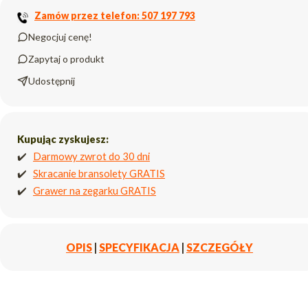
Zamów przez telefon: 507 197 793
Negocjuj cenę!
Zapytaj o produkt
Udostępnij
Kupując zyskujesz:
✔️
Darmowy zwrot do 30 dni
✔️
Skracanie bransolety GRATIS
✔️
Grawer na zegarku GRATIS
OPIS
|
SPECYFIKACJA
|
SZCZEGÓŁY