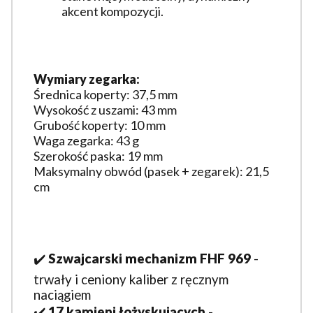
akcent kompozycji.
Wymiary zegarka:
Średnica koperty: 37,5 mm
Wysokość z uszami: 43 mm
Grubość koperty: 10 mm
Waga zegarka: 43 g
Szerokość paska: 19 mm
Maksymalny obwód (pasek + zegarek): 21,5
cm
✔️
Szwajcarski mechanizm FHF 969
-
trwały i ceniony kaliber z ręcznym
naciągiem
✔️
17
kamieni łożyskujących
-