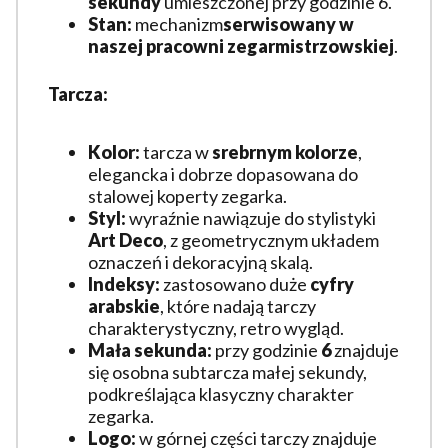
sekundy
umieszczonej przy godzinie 6.
Stan:
mechanizm
serwisowany w
naszej pracowni zegarmistrzowskiej
.
Tarcza:
Kolor:
tarcza w
srebrnym kolorze
,
elegancka i dobrze dopasowana do
stalowej koperty zegarka.
Styl:
wyraźnie nawiązuje do stylistyki
Art Deco
, z geometrycznym układem
oznaczeń i dekoracyjną skalą.
Indeksy:
zastosowano duże
cyfry
arabskie
, które nadają tarczy
charakterystyczny, retro wygląd.
Mała sekunda:
przy godzinie
6
znajduje
się osobna subtarcza małej sekundy,
podkreślająca klasyczny charakter
zegarka.
Logo:
w górnej części tarczy znajduje