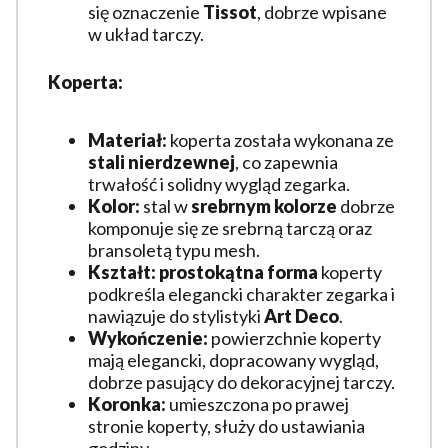
się oznaczenie
Tissot
, dobrze wpisane
w układ tarczy.
Koperta:
Materiał:
koperta została wykonana ze
stali nierdzewnej
, co zapewnia
trwałość i solidny wygląd zegarka.
Kolor:
stal w
srebrnym kolorze
dobrze
komponuje się ze srebrną tarczą oraz
bransoletą typu mesh.
Kształt:
prostokątna forma
koperty
podkreśla elegancki charakter zegarka i
nawiązuje do stylistyki
Art Deco
.
Wykończenie:
powierzchnie koperty
mają elegancki, dopracowany wygląd,
dobrze pasujący do dekoracyjnej tarczy.
Koronka:
umieszczona po prawej
stronie koperty, służy do ustawiania