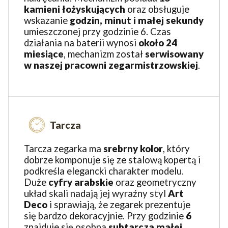
kamieni łożyskujących
oraz obsługuje
wskazanie
godzin, minut i małej sekundy
umieszczonej przy godzinie 6. Czas
działania na baterii wynosi
około 24
miesiące
, mechanizm został
serwisowany
w naszej pracowni zegarmistrzowskiej
.
Tarcza
Tarcza zegarka ma
srebrny kolor
, który
dobrze komponuje się ze stalową kopertą i
podkreśla elegancki charakter modelu.
Duże
cyfry arabskie
oraz geometryczny
układ skali nadają jej wyraźny styl
Art
Deco
i sprawiają, że zegarek prezentuje
się bardzo dekoracyjnie. Przy godzinie
6
znajduje się osobna
subtarcza małej