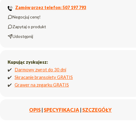
Zamów przez telefon: 507 197 793
Negocjuj cenę!
Zapytaj o produkt
Udostępnij
Kupując zyskujesz:
✔️
Darmowy zwrot do 30 dni
✔️
Skracanie bransolety GRATIS
✔️
Grawer na zegarku GRATIS
OPIS
|
SPECYFIKACJA
|
SZCZEGÓŁY