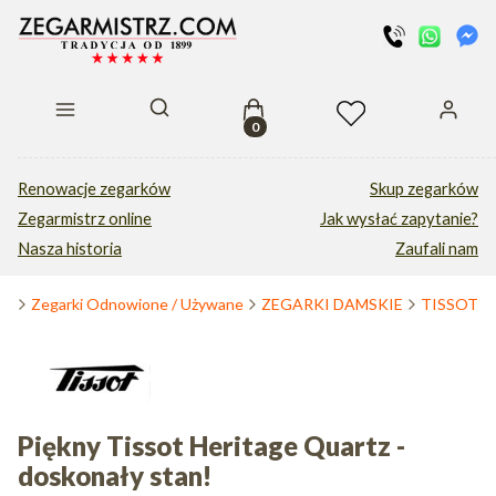
Produkty w koszyku: 0. Zobacz s
Otwórz wyszukiwarkę
Renowacje zegarków
Skup zegarków
Zegarmistrz online
Jak wysłać zapytanie?
Nasza historia
Zaufali nam
na
Zegarki Odnowione / Używane
ZEGARKI DAMSKIE
TISSOT
Piękny Tissot Heritage Quartz -
doskonały stan!