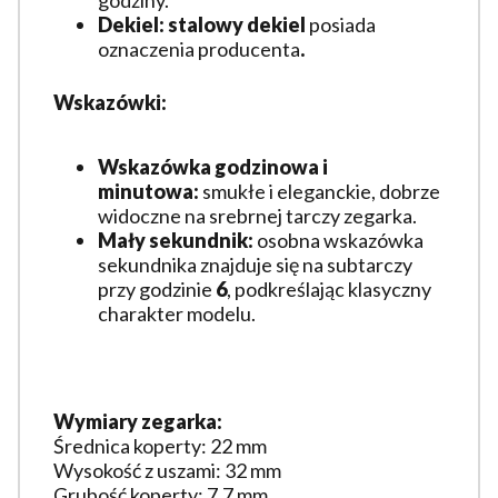
godziny.
Dekiel:
stalowy dekiel
posiada
oznaczenia producenta
.
Wskazówki:
Wskazówka godzinowa i
minutowa:
smukłe i eleganckie, dobrze
widoczne na srebrnej tarczy zegarka.
Mały sekundnik:
osobna wskazówka
sekundnika znajduje się na subtarczy
przy godzinie
6
, podkreślając klasyczny
charakter modelu.
Wymiary zegarka:
Średnica koperty: 22 mm
Wysokość z uszami: 32 mm
Grubość koperty: 7,7 mm