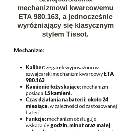
mechanizmowi kwarcowemu
ETA 980.163
, a jednocześnie
wyróżniający się klasycznym
stylem Tissot.
Mechanizm:
Kaliber:
zegarek wyposażono w
szwajcarski mechanizm kwarcowy
ETA
980.163
.
Kamienie łożyskujące:
mechanizm
posiada
15 kamieni.
Czas działania na baterii: około
24
miesiące
, w zależności od zastosowanej
baterii.
Funkcje:
mechanizm obsługuje
wskazanie
godzin, minut oraz małej