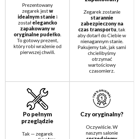
Prezentowany
zegarek jest
w
Zegarek zostanie
idealnym stanie
i
starannie
został
elegancko
zabezpieczony na
zapakowany w
czas transportu
, tak
oryginalne pudełko
.
aby dotarł do Ciebie w
To gotowy prezent,
nienagannym stanie.
który robi wrażenie od
Pakujemy tak, jak sami
pierwszej chwili.
chcielibyśmy
otrzymać
wartościowy
czasomierz.
Czy oryginalny?
Po pełnym
przeglądzie
Oczywiście. W
naszym salonie
Tak — zegarek
sprzedajemy